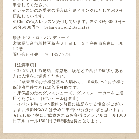
申告してください。
※レッスンのみ受講の場合は別途ドリンク代として500円
頂戴しています。
※Chefの個人レッスン受付しています。料金30分3000円〜
60分5000円〜（Salsa on1/on2 Bachata)
場所:ビストロ・バンディード
宮城県仙台市若林区新寺３丁目１ー５７弁慶仙台東口ビル
1.2階
問い合わせ先
070-4357-7229
【注意事項】
・37.5℃以上の発熱、倦怠感、咳などの風邪の症状がある
方は入場をご遠慮ください。
・10歳未満のお子様は基本入場不可、10歳以上のお子様は
保護者同伴であれば入場可能です。
・床保護のためダンスシューズ、ダンススニーカーをご活
用ください。（ピンヒールは禁止）
・イベント時にSNS投稿を前提に撮影をする場合がござい
ます。撮影NGの方は予めご申告いただければと思います。
★Party
終了後にご飲食されるお客様はノンアルコール
1000
円アルコール
1500
円で無制限延長となります。