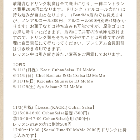
放題含むドリンク制度は全て廃止になり、一律エントラン
ス費用2000円になります。ドリンク（アルコール含む）は
持ち込みが自由となります。（Bandido店内でも買えます
が、ノンアルコール300円、アルコール500円別途/1杯かか
ります）お菓子などは持ち込みも可能ですが、原則ゴミは
お持ち帰りいただきます。店内にて共有の冷蔵庫を設けま
すので、ドリンク類をそちらで冷やすことは可能ですが管
理は自己責任にて行なってください。プレミアム会員割引
は引き続き適用できます。
レッスン中は引き続き冷たい麦茶をご用意しております。
TOPIX
※11/3(月祝）Kaori CubanSalsa DJ MoMo
※11/9(日）Chef Bachata & On1Salsa DJ MoMo
※11/16(日) Kizomba Shunsuke DJ MoMo
※11/29(土) Aya Salsaon2 DJ MoMo
_______________________________________________
____________________________
11/3(月祝)【Lesson(KAORI) Cuban Salsa】
①15:00-16:00 CubanSalsa基礎 (500円）
②16:00~17:00 CubanSalsa応用 (500円）
レッスンのみの方は別途500円
17:00〜19:30【SocialTime/DJ MoMo 2000円ドリンクは持
ち込みです】