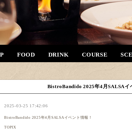
P
FOOD
DRINK
COURSE
SC
BistroBandido 2025年4月SAL
2025-03-25 17:42:06
BistroBandido 2025年4月SALSAイベント情報！
TOPIX