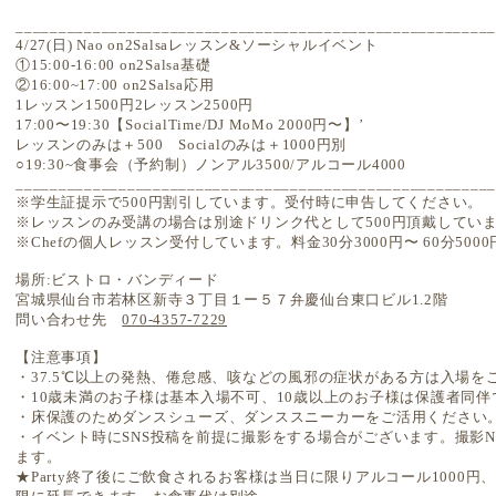
________________________________________________________
4/27(日) Nao on2Salsaレッスン&ソーシャルイベント
①15:00-16:00 on2Salsa基礎
②16:00~17:00 on2Salsa応用
1レッスン1500円2レッスン2500円
17:00〜19:30【SocialTime/DJ MoMo 2000円〜】’
レッスンのみは＋500 Socialのみは＋1000円別
○19:30~食事会（予約制）ノンアル3500/アルコール4000
________________________________________________________
※学生証提示で500円割引しています。受付時に申告してください。
※レッスンのみ受講の場合は別途ドリンク代として500円頂戴してい
※Chefの個人レッスン受付しています。料金30分3000円〜 60分5000円〜（Sal
場所:ビストロ・バンディード
宮城県仙台市若林区新寺３丁目１ー５７弁慶仙台東口ビル1.2階
問い合わせ先
070-4357-7229
【注意事項】
・37.5℃以上の発熱、倦怠感、咳などの風邪の症状がある方は入場を
・10歳未満のお子様は基本入場不可、10歳以上のお子様は保護者同
・床保護のためダンスシューズ、ダンススニーカーをご活用ください
・イベント時にSNS投稿を前提に撮影をする場合がございます。撮影
ます。
★Party
終了後にご飲食されるお客様は当日に限りアルコール
1000
円、