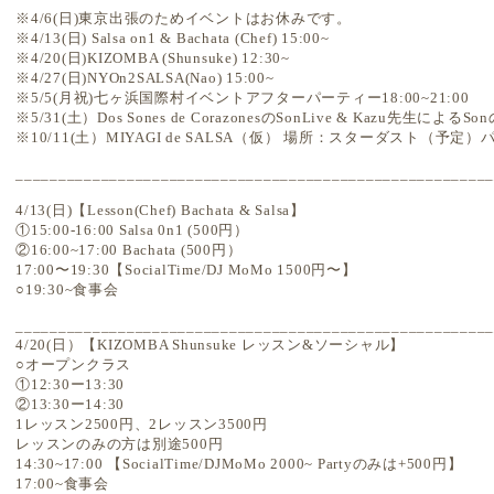
※4/6(日)東京出張のためイベントはお休みです。
※4/13(日) Salsa on1 & Bachata (Chef) 15:00~
※4/20(日)KIZOMBA (Shunsuke) 12:30~
※4/27(日)NYOn2SALSA(Nao) 15:00~
※5/5(月祝)七ヶ浜国際村イベントアフターパーティー18:00~21:00
※5/31(土）Dos Sones de CorazonesのSonLive & Kazu先生による
※10/11(土）MIYAGI de SALSA（仮） 場所：スターダスト（予定
________________________________________________________
4/13(日)【Lesson(Chef) Bachata & Salsa】
①15:00-16:00 Salsa 0n1 (500円）
②16:00~17:00 Bachata (500円）
17:00〜19:30【SocialTime/DJ MoMo 1500円〜】
○19:30~食事会
________________________________________________________
4/20(日）【KIZOMBA Shunsuke レッスン&ソーシャル】
○オープンクラス
①12:30ー13:30
②13:30ー14:30
1レッスン2500円、2レッスン3500円
レッスンのみの方は別途500円
14:30~17:00 【SocialTime/DJMoMo 2000~ Partyのみは+500円】
17:00~食事会