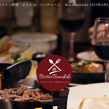
イン料理「ビストロ・バンディード」 BistroBandido 2025年4月