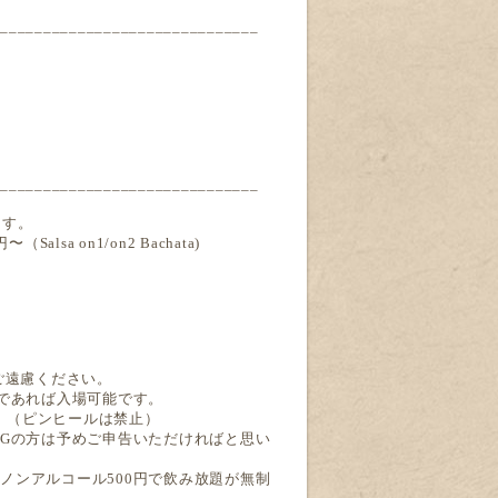
______________________________
______________________________
ます。
sa on1/on2 Bachata)
ご遠慮ください。
伴であれば入場可能です。
。（ピンヒールは禁止）
NGの方は予めご申告いただければと思い
ノンアルコール
500
円で飲み放題が無制