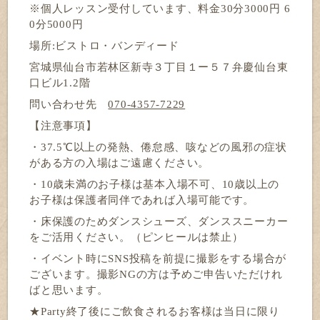
※個人レッスン受付しています、料金30分3000円 6
0分5000円
場所:ビストロ・バンディード
宮城県仙台市若林区新寺３丁目１ー５７弁慶仙台東
口ビル1.2階
問い合わせ先　
070-4357-7229
【注意事項】
・37.5℃以上の発熱、倦怠感、咳などの風邪の症状
がある方の入場はご遠慮ください。
・10歳未満のお子様は基本入場不可、10歳以上の
お子様は保護者同伴であれば入場可能です。
・床保護のためダンスシューズ、ダンススニーカー
をご活用ください。（ピンヒールは禁止）
・イベント時にSNS投稿を前提に撮影をする場合が
ございます。撮影NGの方は予めご申告いただけれ
ばと思います。
★Party終了後にご飲食されるお客様は当日に限り